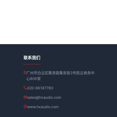
联系我们
广州市白云区集贤路集安街3号凯云商务中
心806室
020-86187780
sales@hxaudio.com
www.hxaudio.com