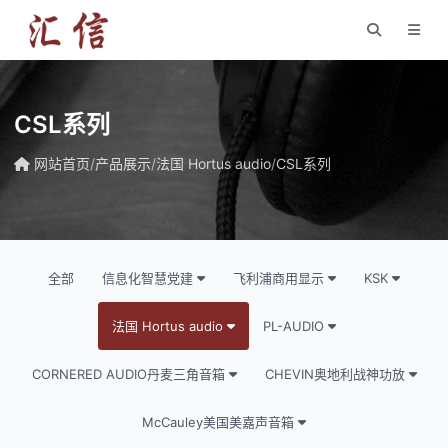
CSL系列
网站首页
/
产品展示
/
法国 Hortus audio
/
CSL系列
全部
信息化智慧党建
飞利浦商用显示
KSK
法国 Hortus audio
PL-AUDIO
CORNERED AUDIO丹麦三角音箱
CHEVIN奥地利战神功放
McCauley美国美嘉声音箱