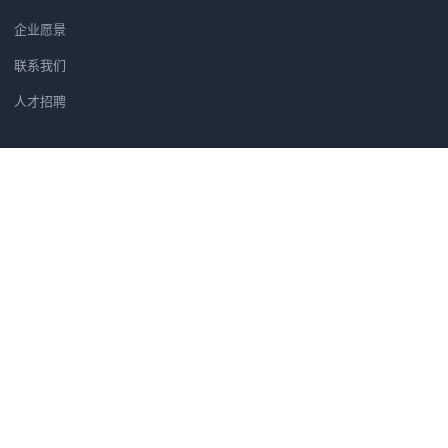
企业愿景
联系我们
人才招聘
新闻资讯
党建软件优选方案：为何央广智慧
广州市汇信音频技术有限公司正式
筑牢党建安全防线：央广党建学习
汇信公司正式成为法国著名品牌H
党建软件为什么选央广党建软件？
微信二维码