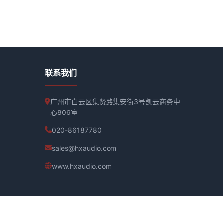
联系我们
广州市白云区集贤路集安街3号凯云商务中
心806室
020-86187780
sales@hxaudio.com
www.hxaudio.com
建航科技