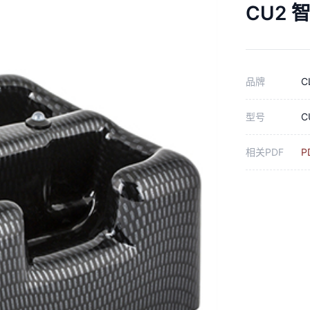
CU2
品牌
C
型号
C
相关PDF
P