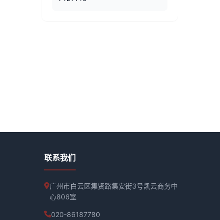
联系我们
广州市白云区集贤路集安街3号凯云商务中
心806室
020-86187780